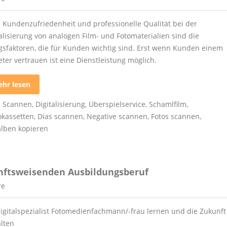
 Kundenzufriedenheit und professionelle Qualität bei der
talisierung von analogen Film- und Fotomaterialien sind die
lgsfaktoren, die für Kunden wichtig sind. Erst wenn Kunden einem
ter vertrauen ist eine Dienstleistung möglich.
hr lesen
:
Scannen
,
Digitalisierung
,
Überspielservice
,
Schamlfilm
,
okassetten
,
Dias scannen
,
Negative scannen
,
Fotos scannen
,
alben kopieren
unftsweisenden Ausbildungsberuf
re
digitalspezialist Fotomedienfachmann/-frau lernen und die Zukunft
alten