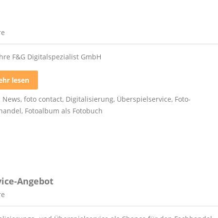
re
ahre F&G Digitalspezialist GmbH
hr lesen
:
News
,
foto contact
,
Digitalisierung
,
Überspielservice
,
Foto-
handel
,
Fotoalbum als Fotobuch
rvice-Angebot
re