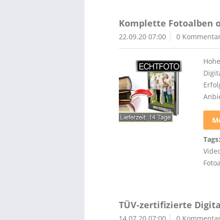
Komplette Fotoalben or
22.09.20 07:00
0 Kommenta
Hohe
Digi
Erfo
Anbie
Me
Tags
Vide
Foto
TÜV-zertifizierte Digi
14.07.20 07:00
0 Kommenta