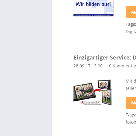
Me
Tags
Digit
Einzigartiger Service:
28.09.17 13:00
0 Kommenta
Mit 
teile
Me
Tags
foto