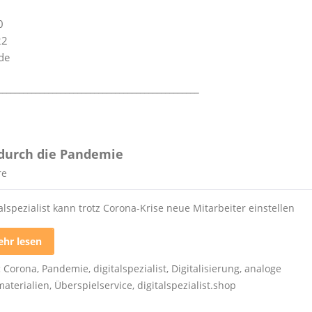
0
22
de
________________________________________________
 durch die Pandemie
re
alspezialist kann trotz Corona-Krise neue Mitarbeiter einstellen
hr lesen
:
Corona
,
Pandemie
,
digitalspezialist
,
Digitalisierung
,
analoge
materialien
,
Überspielservice
,
digitalspezialist.shop