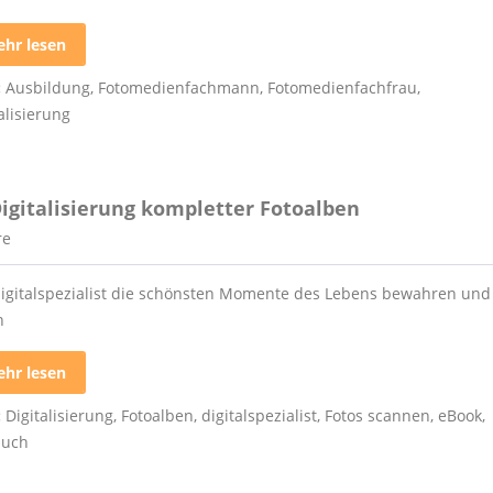
hr lesen
:
Ausbildung
,
Fotomedienfachmann
,
Fotomedienfachfrau
,
alisierung
 Digitalisierung kompletter Fotoalben
re
digitalspezialist die schönsten Momente des Lebens bewahren und
n
hr lesen
:
Digitalisierung
,
Fotoalben
,
digitalspezialist
,
Fotos scannen
,
eBook
,
buch