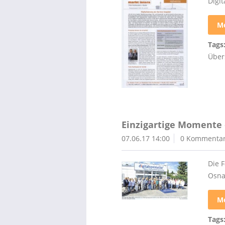
Digi
Me
Tags
Über
Einzigartige Momente 
07.06.17 14:00
0 Kommenta
Die F
Osna
Me
Tags