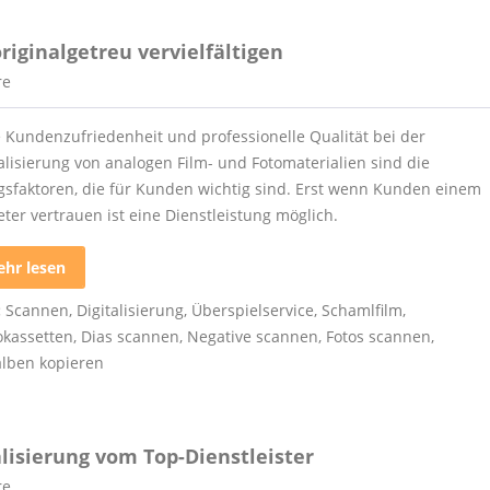
iginalgetreu vervielfältigen
re
 Kundenzufriedenheit und professionelle Qualität bei der
talisierung von analogen Film- und Fotomaterialien sind die
lgsfaktoren, die für Kunden wichtig sind. Erst wenn Kunden einem
ter vertrauen ist eine Dienstleistung möglich.
hr lesen
:
Scannen
,
Digitalisierung
,
Überspielservice
,
Schamlfilm
,
okassetten
,
Dias scannen
,
Negative scannen
,
Fotos scannen
,
alben kopieren
talisierung vom Top-Dienstleister
re