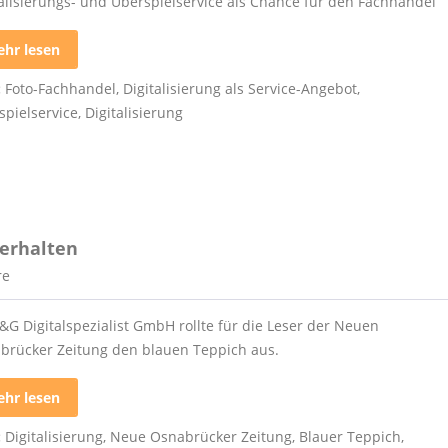
talisierungs- und Überspielservice als Chance für den Fachhandel
hr lesen
:
Foto-Fachhandel
,
Digitalisierung als Service-Angebot
,
spielservice
,
Digitalisierung
erhalten
re
&G Digitalspezialist GmbH rollte für die Leser der Neuen
brücker Zeitung den blauen Teppich aus.
hr lesen
:
Digitalisierung
,
Neue Osnabrücker Zeitung
,
Blauer Teppich
,