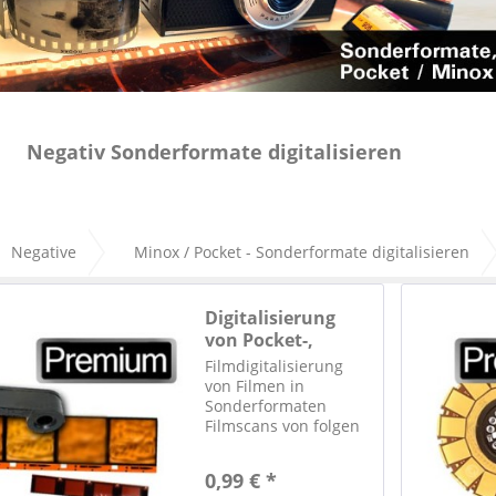
Negativ Sonderformate digitalisieren
Negative
Minox / Pocket - Sonderformate digitalisieren
Digitalisierung
von Pocket-,
Instamatic-,...
Filmdigitalisierung
von Filmen in
Sonderformaten
Filmscans von folgen
Filmformaten sind
möglich: Filmtyp
0,99 € *
Größe Instamatic