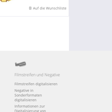
Kodak-Disc werden im
Digitalisierungsprozess
Auf die Wunschliste
in ein positives Bild
mit seinen Echtfarben
gewandelt....
Filmstreifen und Negative
Filmstreifen digitalisieren
Negative in
Sonderformaten
digitalisieren
Informationen zur
Digitalisierung von