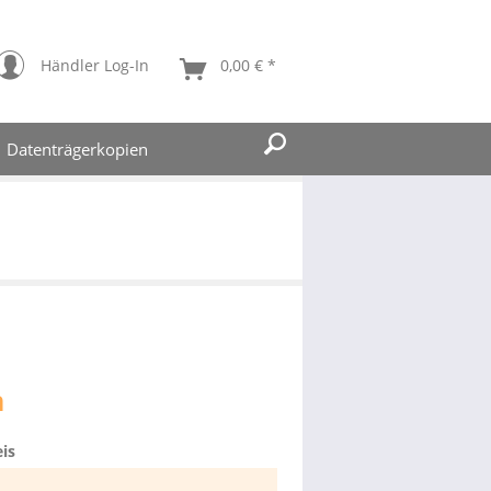
Händler Log-In
0,00 € *
Datenträgerkopien
n
is