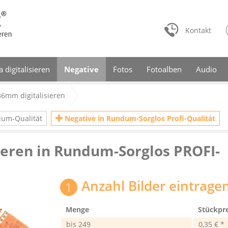
Kontakt
a digitalisieren
Negative
Fotos
Fotoalben
Audio
36mm digitalisieren
ium-Qualität
Negative in Rundum-Sorglos Profi-Qualität
sieren in Rundum-Sorglos PROFI-
Anzahl Bilder eintrage
Menge
Stückpre
bis
249
0,35 € *