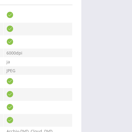
6000dpi
ja
JPEG
Archiv-DVD, Cloud, DVD,