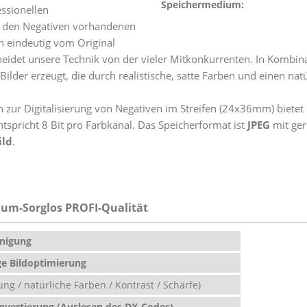
Speichermedium:
essionellen
f den Negativen vorhandenen
n eindeutig vom Original
heidet unsere Technik von der vieler Mitkonkurrenten. In Kombi
Bilder erzeugt, die durch realistische, satte Farben und einen n
 zur Digitalisierung von Negativen im Streifen (24x36mm) bietet
ntspricht 8 Bit pro Farbkanal. Das Speicherformat ist
JPEG
mit ger
ild
.
ndum-Sorglos PROFI-Qualität
nigung
e Bildoptimierung
ng / natürliche Farben / Kontrast / Schärfe)
vertierung (Auslesen des DX-Codes)