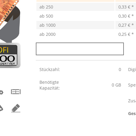
ab
250
0,33 € *
ab
500
0,30 € *
ab
1000
0,27 € *
ab
2000
0,25 € *
Stückzahl:
0
Dig
Benötigte
0
GB
Spe
Kapazität:
Zus
Ges