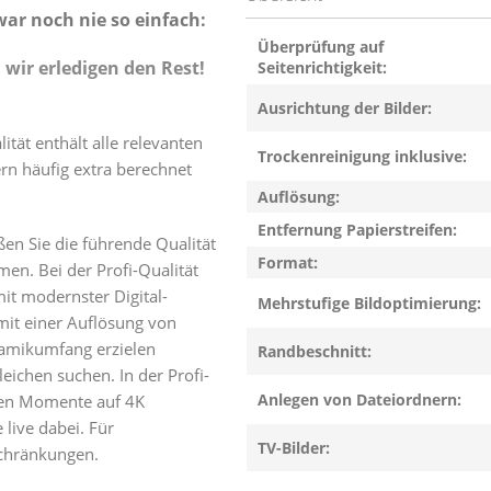
war noch nie so einfach:
Überprüfung auf
 wir erledigen den Rest!
Seitenrichtigkeit:
Ausrichtung der Bilder:
ät enthält alle relevanten
Trockenreinigung inklusive:
rn häufig extra berechnet
Auflösung:
Entfernung Papierstreifen:
en Sie die führende Qualität
Format:
en. Bei der Profi-Qualität
it modernster Digital-
Mehrstufige Bildoptimierung:
mit einer Auflösung von
amikumfang erzielen
Randbeschnitt:
leichen suchen. In der Profi-
Anlegen von Dateiordnern:
chen Momente auf 4K
 live dabei. Für
TV-Bilder:
chränkungen.