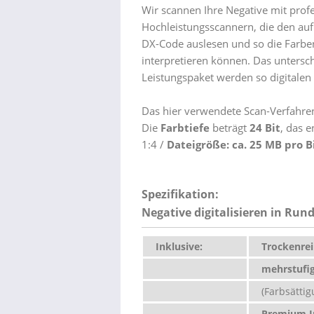
Wir scannen Ihre Negative mit prof
Hochleistungsscannern, die den au
DX-Code auslesen und so die Farbe
interpretieren können. Das untersc
Leistungspaket werden so digitalen 
Das hier verwendete Scan-Verfahren
Die
Farbtiefe
beträgt
24 Bit
, das e
1:4 /
Dateigröße: ca. 25 MB pro B
Spezifikation:
Negative digitalisieren in Ru
Inklusive:
Trockenrei
mehrstufig
(Farbsättigu
Premium In