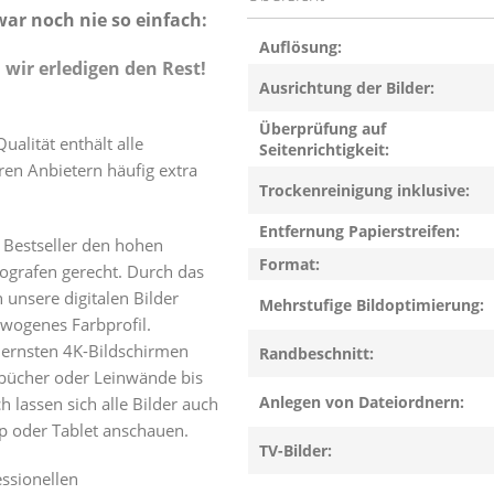
war noch nie so einfach:
Auflösung:
 wir erledigen den Rest!
Ausrichtung der Bilder:
Überprüfung auf
lität enthält alle
Seitenrichtigkeit:
ren Anbietern häufig extra
Trockenreinigung inklusive:
Entfernung Papierstreifen:
 Bestseller den hohen
Format:
ografen gerecht. Durch das
 unsere digitalen Bilder
Mehrstufige Bildoptimierung:
wogenes Farbprofil.
ernsten 4K-Bildschirmen
Randbeschnitt:
obücher oder Leinwände bis
Anlegen von Dateiordnern:
 lassen sich alle Bilder auch
 oder Tablet anschauen.
TV-Bilder:
essionellen