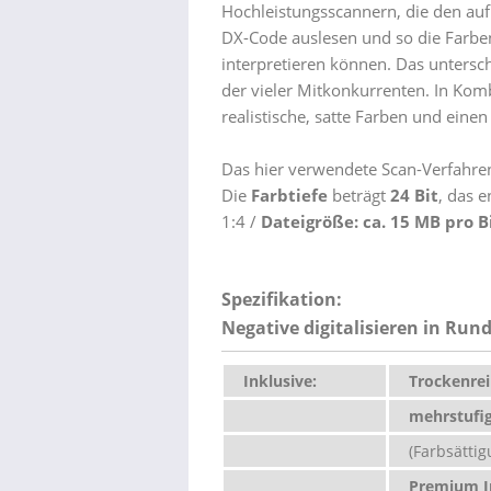
Hochleistungsscannern, die den au
DX-Code auslesen und so die Farbe
interpretieren können. Das untersc
der vieler Mitkonkurrenten. In Kom
realistische, satte Farben und eine
Das hier verwendete Scan-Verfahren
Die
Farbtiefe
beträgt
24 Bit
, das e
1:4 /
Dateigröße: ca. 15 MB pro B
Spezifikation:
Negative digitalisieren in Ru
Inklusive:
Trockenrei
mehrstufig
(Farbsättigu
Premium In