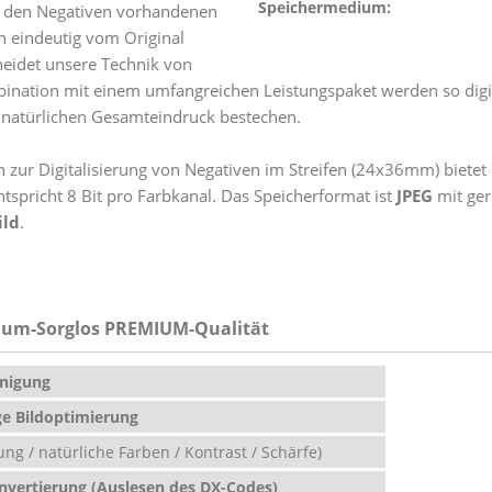
Speichermedium:
f den Negativen vorhandenen
n eindeutig vom Original
heidet unsere Technik von
bination mit einem umfangreichen Leistungspaket werden so digit
n natürlichen Gesamteindruck bestechen.
 zur Digitalisierung von Negativen im Streifen (24x36mm) bietet
ntspricht 8 Bit pro Farbkanal. Das Speicherformat ist
JPEG
mit ger
ild
.
ndum-Sorglos PREMIUM-Qualität
nigung
e Bildoptimierung
ng / natürliche Farben / Kontrast / Schärfe)
vertierung (Auslesen des DX-Codes)