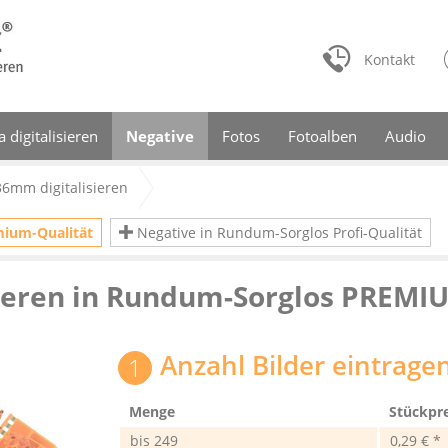
Kontakt
a digitalisieren
Negative
Fotos
Fotoalben
Audio
36mm digitalisieren
mium-Qualität
Negative in Rundum-Sorglos Profi-Qualität
sieren in Rundum-Sorglos PREMI
Anzahl Bilder eintrage
Menge
Stückpre
bis
249
0,29 € *