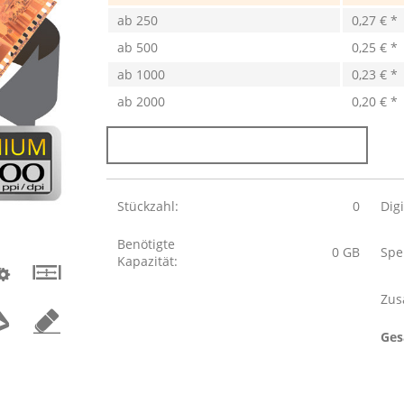
ab
250
0,27 € *
ab
500
0,25 € *
ab
1000
0,23 € *
ab
2000
0,20 € *
Stückzahl:
0
Dig
Benötigte
0
GB
Spe
Kapazität:
Zus
Ges