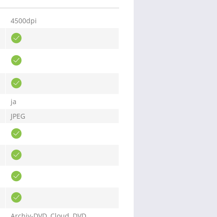
4500dpi
ja
JPEG
Archiv-DVD, Cloud, DVD,