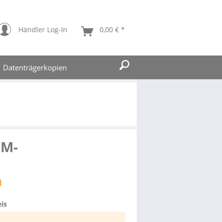
Händler Log-In
0,00 € *
Datenträgerkopien
UM-
n
is