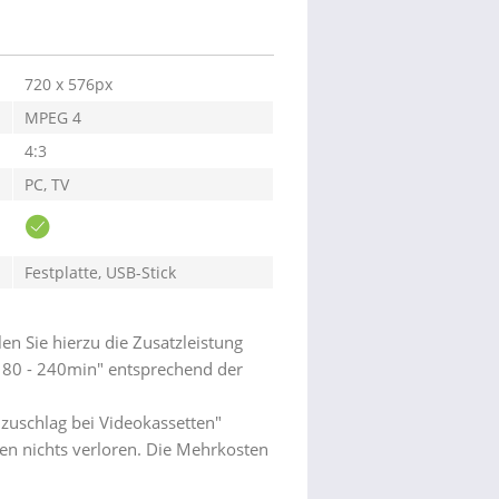
720 x 576px
MPEG 4
4:3
PC, TV
Festplatte, USB-Stick
len Sie hierzu die Zusatzleistung
 180 - 240min" entsprechend der
nzuschlag bei Videokassetten"
en nichts verloren. Die Mehrkosten