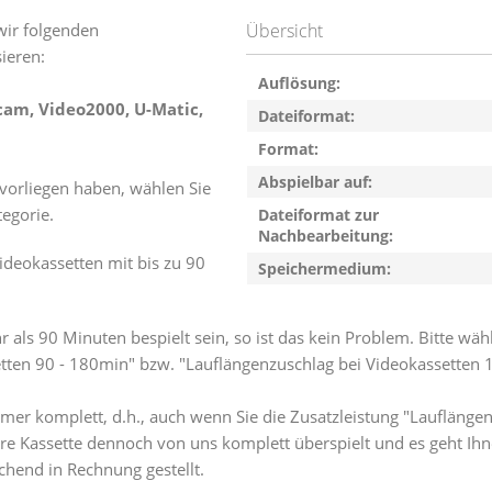
wir folgenden
Übersicht
sieren:
Auflösung:
cam, Video2000, U-Matic,
Dateiformat:
Format:
Abspielbar auf:
 vorliegen haben, wählen Sie
egorie.
Dateiformat zur
Nachbearbeitung:
Videokassetten mit bis zu 90
Speichermedium:
 als 90 Minuten bespielt sein, so ist das kein Problem. Bitte wäh
etten 90 - 180min" bzw. "Lauflängenzuschlag bei Videokassetten
mmer komplett, d.h., auch wenn Sie die Zusatzleistung "Lauflänge
re Kassette dennoch von uns komplett überspielt und es geht Ihn
hend in Rechnung gestellt.