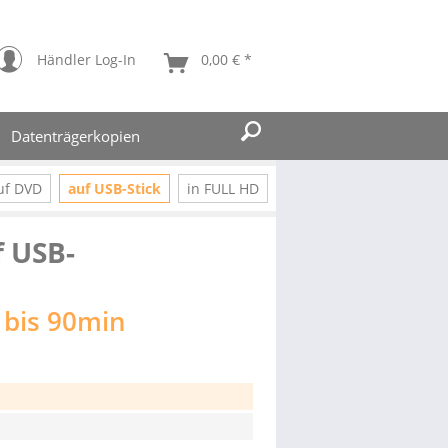
Händler Log-In
0,00 € *
Datenträgerkopien
uf DVD
auf USB-Stick
in FULL HD
f USB-
 bis 90min