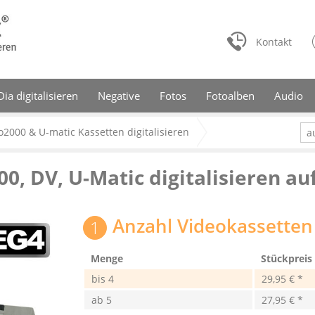
Kontakt
Dia digitalisieren
Negative
Fotos
Fotoalben
Audio
2000 & U-matic Kassetten digitalisieren
a
, DV, U-Matic digitalisieren au
Anzahl Videokassetten
Menge
Stückpreis
bis
4
29,95 € *
ab
5
27,95 € *