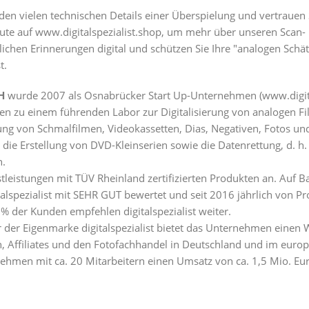
 den vielen technischen Details einer Überspielung und vertrauen 
eute auf www.digitalspezialist.shop, um mehr über unseren Scan-
nlichen Erinnerungen digital und schützen Sie Ihre "analogen Schät
t.
H
wurde 2007 als Osnabrücker Start Up-Unternehmen (
www.digit
schen zu einem führenden Labor zur Digitalisierung von analogen F
ung von Schmalfilmen, Videokassetten, Dias, Negativen, Fotos u
die Erstellung von DVD-Kleinserien sowie die Datenrettung, d. h. 
n.
nstleistungen mit TÜV Rheinland zertifizierten Produkten an. Auf 
lspezialist mit SEHR GUT bewertet und seit 2016 jährlich von P
% der Kunden empfehlen digitalspezialist weiter.
der Eigenmarke digitalspezialist bietet das Unternehmen einen 
, Affiliates und den Fotofachhandel in Deutschland und im europ
ehmen mit ca. 20 Mitarbeitern einen Umsatz von ca. 1,5 Mio. Euro