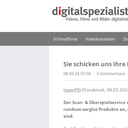
Schmalfilme
Videokassetten
Di
Sie schicken uns Ihr
08.05.24 07:00
0 Kommentare
(
o
penPR
) (
Osnabrück
, 08.05.202
Der Scan- & Überspielservice v
rundum-sorglos Produkte an, 
sind.