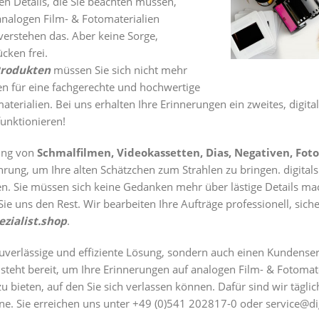
len Details, die Sie beachten müssen,
analogen Film- & Fotomaterialien
 verstehen das. Aber keine Sorge,
ücken frei.
Produkten
müssen Sie sich nicht mehr
 für eine fachgerechte und hochwertige
aterialien. Bei uns erhalten Ihre Erinnerungen ein zweites, digit
unktionieren!
tung von
Schmalfilmen, Videokassetten, Dias, Negativen, Fot
hrung, um Ihre alten Schätzchen zum Strahlen zu bringen. digitals
en. Sie müssen sich keine Gedanken mehr über lästige Details ma
ie uns den Rest. Wir bearbeiten Ihre Aufträge professionell, siche
zialist.shop
.
zuverlässige und effiziente Lösung, sondern auch einen Kundenser
steht bereit, um Ihre Erinnerungen auf analogen Film- & Fotoma
bieten, auf den Sie sich verlassen können. Dafür sind wir täglich
e. Sie erreichen uns unter +49 (0)541 202817-0 oder service@digi