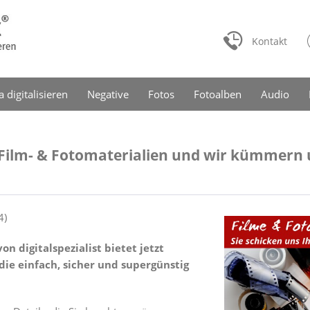
Kontakt
a digitalisieren
Negative
Fotos
Fotoalben
Audio
e Film- & Fotomaterialien und wir kümmern
4
)
on digitalspezialist bietet jetzt
die einfach, sicher und supergünstig