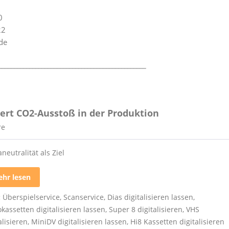
0
22
de
________________________________________________
ziert CO2-Ausstoß in der Produktion
re
neutralität als Ziel
hr lesen
:
Überspielservice
,
Scanservice
,
Dias digitalisieren lassen
,
kassetten digitalisieren lassen
,
Super 8 digitalisieren
,
VHS
alisieren
,
MiniDV digitalisieren lassen
,
Hi8 Kassetten digitalisieren