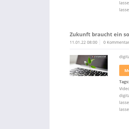
lass
lass
Zukunft braucht ein s
11.01.22 08:00
0 Kommenta
digit
Me
Tags
Video
digit
lass
lass