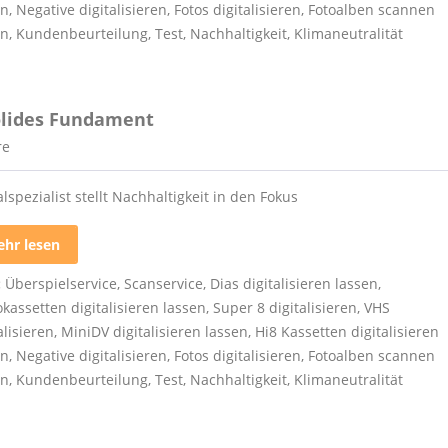
en
,
Negative digitalisieren
,
Fotos digitalisieren
,
Fotoalben scannen
en
,
Kundenbeurteilung
,
Test
,
Nachhaltigkeit
,
Klimaneutralität
olides Fundament
re
alspezialist stellt Nachhaltigkeit in den Fokus
hr lesen
:
Überspielservice
,
Scanservice
,
Dias digitalisieren lassen
,
kassetten digitalisieren lassen
,
Super 8 digitalisieren
,
VHS
alisieren
,
MiniDV digitalisieren lassen
,
Hi8 Kassetten digitalisieren
en
,
Negative digitalisieren
,
Fotos digitalisieren
,
Fotoalben scannen
en
,
Kundenbeurteilung
,
Test
,
Nachhaltigkeit
,
Klimaneutralität