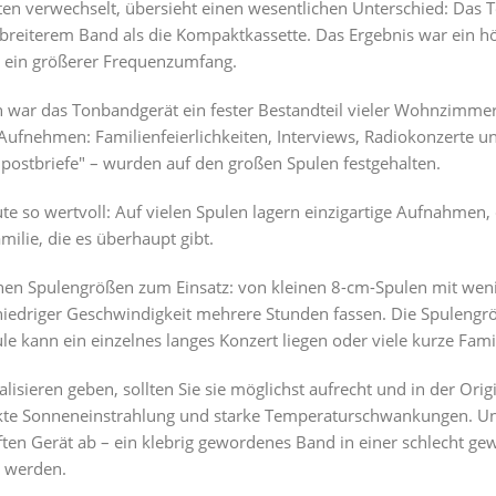
n verwechselt, übersieht einen wesentlichen Unterschied: Das To
 breiterem Band als die Kompaktkassette. Das Ergebnis war ein h
 ein größerer Frequenzumfang.
n war das Tonbandgerät ein fester Bestandteil vieler Wohnzimmer
fnehmen: Familienfeierlichkeiten, Interviews, Radiokonzerte un
ostbriefe" – wurden auf den großen Spulen festgehalten.
 so wertvoll: Auf vielen Spulen lagern einzigartige Aufnahmen, 
milie, die es überhaupt gibt.
n Spulengrößen zum Einsatz: von kleinen 8-cm-Spulen mit wenig
niedriger Geschwindigkeit mehrere Stunden fassen. Die Spulengröß
ule kann ein einzelnes langes Konzert liegen oder viele kurze Fa
lisieren geben, sollten Sie sie möglichst aufrecht und in der Ori
ekte Sonneneinstrahlung und starke Temperaturschwankungen. Und
ten Gerät ab – ein klebrig gewordenes Band in einer schlecht ge
t werden.