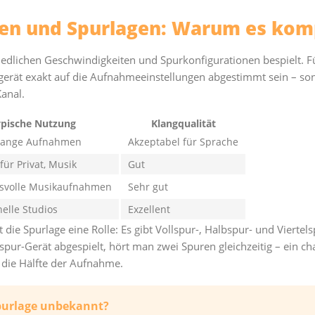
en und Spurlagen: Warum es komp
edlichen Geschwindigkeiten und Spurkonfigurationen bespielt. F
gerät exakt auf die Aufnahmeeinstellungen abgestimmt sein – sons
anal.
ypische Nutzung
Klangqualität
 lange Aufnahmen
Akzeptabel für Sprache
für Privat, Musik
Gut
svolle Musikaufnahmen
Sehr gut
nelle Studios
Exzellent
 die Spurlage eine Rolle: Es gibt Vollspur-, Halbspur- und Vierte
pur-Gerät abgespielt, hört man zwei Spuren gleichzeitig – ein c
 die Hälfte der Aufnahme.
purlage unbekannt?