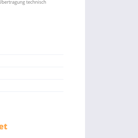
Übertragung technisch
.
et