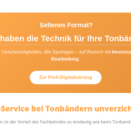
Seltenes Format?
i
 haben die Technik für Ihre Tonbä
e Geschwindigkeiten, alle Spurlagen – auf Wunsch mit
bevorzu
Bearbeitung
.
Zur Profi-Digitalisierung
Service bei Tonbändern unverzich
st der Vorteil des Fachbetriebs so eindeutig wie beim Tonband