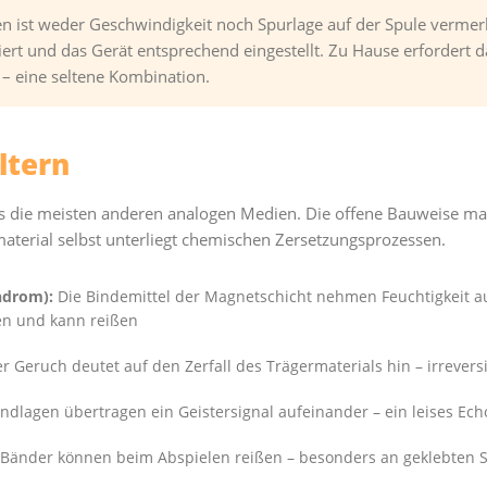
n ist weder Geschwindigkeit noch Spurlage auf der Spule vermerk
iert und das Gerät entsprechend eingestellt. Zu Hause erfordert 
 – eine seltene Kombination.
ltern
s die meisten anderen analogen Medien. Die offene Bauweise mach
terial selbst unterliegt chemischen Zersetzungsprozessen.
ndrom):
Die Bindemittel der Magnetschicht nehmen Feuchtigkeit a
en und kann reißen
r Geruch deutet auf den Zerfall des Trägermaterials hin – irrevers
dlagen übertragen ein Geistersignal aufeinander – ein leises Ech
Bänder können beim Abspielen reißen – besonders an geklebten St