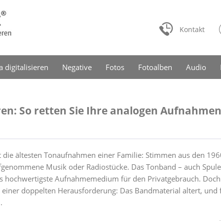
Kontakt
a digitalisieren
Negative
Fotos
Fotoalben
Audio
ren: So retten Sie Ihre analogen Aufnahme
t die ältesten Tonaufnahmen einer Familie: Stimmen aus den 196
fgenommene Musik oder Radiostücke. Das Tonband – auch Spule
as hochwertigste Aufnahmemedium für den Privatgebrauch. Doch
 einer doppelten Herausforderung: Das Bandmaterial altert, und 
.