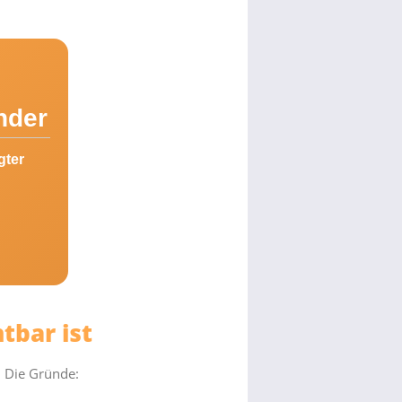
nder
gter
tbar ist
. Die Gründe: