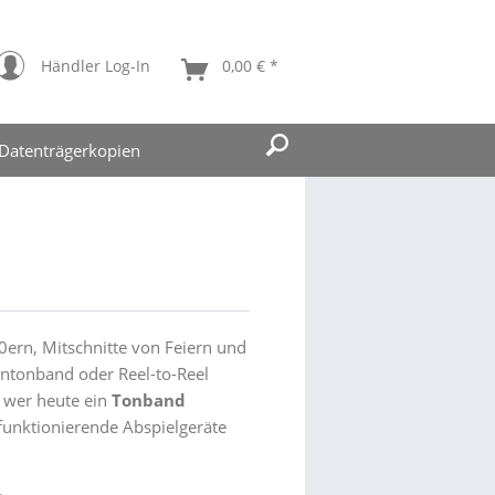
Händler Log-In
0,00 € *
Datenträgerkopien
n
0ern, Mitschnitte von Feiern und
ntonband oder Reel-to-Reel
 wer heute ein
Tonband
funktionierende Abspielgeräte