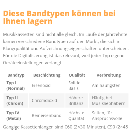
Diese Bandtypen können bei
Ihnen lagern
Musikkassetten sind nicht alle gleich. Im Laufe der Jahrzehnte
kamen verschiedene Bandtypen auf den Markt, die sich in
Klangqualität und Aufzeichnungseigenschaften unterscheiden.
Für die Digitalisierung ist das relevant, weil jeder Typ eigene
Geräteeinstellungen verlangt.
Bandtyp
Beschichtung
Qualität
Verbreitung
Typ I
Solide
Eisenoxid
Am häufigsten
(Normal)
Basis
Typ II
Höhere
Häufig bei
Chromdioxid
(Chrom)
Brillanz
Musikliebhabern
Typ IV
Höchste
Selten, für
Reineisenband
(Metal)
Qualität
Anspruchsvolle
Gängige Kassettenlängen sind C60 (2×30 Minuten), C90 (2×45