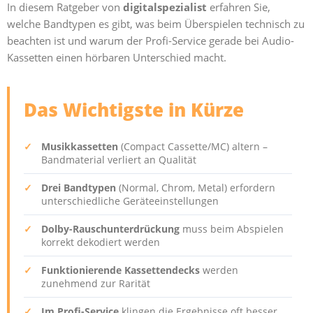
In diesem Ratgeber von
digitalspezialist
erfahren Sie,
welche Bandtypen es gibt, was beim Überspielen technisch zu
beachten ist und warum der Profi-Service gerade bei Audio-
Kassetten einen hörbaren Unterschied macht.
Das Wichtigste in Kürze
✓
Musikkassetten
(Compact Cassette/MC) altern –
Bandmaterial verliert an Qualität
✓
Drei Bandtypen
(Normal, Chrom, Metal) erfordern
unterschiedliche Geräteeinstellungen
✓
Dolby-Rauschunterdrückung
muss beim Abspielen
korrekt dekodiert werden
✓
Funktionierende Kassettendecks
werden
zunehmend zur Rarität
✓
Im Profi-Service
klingen die Ergebnisse oft besser