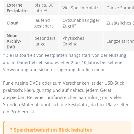
Externe
bis ca. 30
Viel Speicherplatz
Ganze Samm
Festplatte
Jahre*
laufend
Ortsunabhängiger
Cloud
Zusätzliches
gesichert
Zugriff
Neue
besonders
Physisches
Archiv-
Langzeitarchi
lange
Original
DVD
*Die Haltbarkeit von Festplatten hängt stark von der Nutzung
ab: Im Dauerbetrieb sind es eher 2 bis 10 Jahre, bei seltener
Verwendung und sicherer Lagerung deutlich mehr.
Für einzelne DVDs oder zum Verschenken ist der USB-Stick
praktisch: klein, günstig und auf nahezu jedem Gerät
abspielbar. Bei einer umfangreichen Sammlung mit vielen
Stunden Material lohnt sich die Festplatte, da hier Platz selten
ein Problem ist.
? Speicherbedarf im Blick behalten