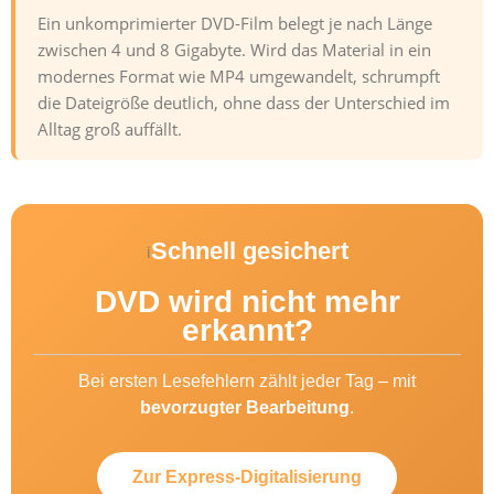
Ein unkomprimierter DVD-Film belegt je nach Länge
zwischen 4 und 8 Gigabyte. Wird das Material in ein
modernes Format wie MP4 umgewandelt, schrumpft
die Dateigröße deutlich, ohne dass der Unterschied im
Alltag groß auffällt.
Schnell gesichert
i
DVD wird nicht mehr
erkannt?
Bei ersten Lesefehlern zählt jeder Tag – mit
bevorzugter Bearbeitung
.
Zur Express-Digitalisierung