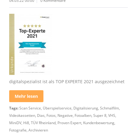
04.03.22 00:00
0 Kommentare
digitalspezialist ist als TOP EXPERTE 2021 ausgezeichnet
Mehr lesen
Tags:
Scan Service
,
Überspielservice
,
Digitalisierung
,
Schmalfilm
,
Videokassetten
,
Dias
,
Fotos
,
Negative
,
Fotoalben
,
Super 8
,
VHS
,
MiniDV
,
Hi8
,
TÜV Rheinland
,
Proven Expert
,
Kundenbewertung
,
Fotografie
,
Archivieren