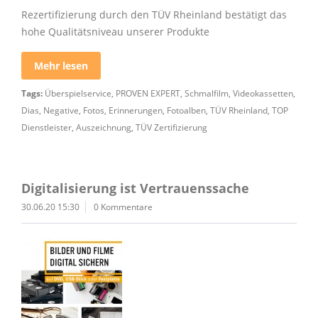
Rezertifizierung durch den TÜV Rheinland bestätigt das
hohe Qualitätsniveau unserer Produkte
Mehr lesen
Tags:
Überspielservice
,
PROVEN EXPERT
,
Schmalfilm
,
Videokassetten
,
Dias
,
Negative
,
Fotos
,
Erinnerungen
,
Fotoalben
,
TÜV Rheinland
,
TOP
Dienstleister
,
Auszeichnung
,
TÜV Zertifizierung
Digitalisierung ist Vertrauenssache
30.06.20 15:30
0 Kommentare