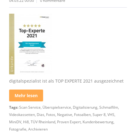
04.03.22 00:00
0 Kommentare
digitalspezialist ist als TOP EXPERTE 2021 ausgezeichnet
Mehr lesen
Tags:
Scan Service
,
Überspielservice
,
Digitalisierung
,
Schmalfilm
,
Videokassetten
,
Dias
,
Fotos
,
Negative
,
Fotoalben
,
Super 8
,
VHS
,
MiniDV
,
Hi8
,
TÜV Rheinland
,
Proven Expert
,
Kundenbewertung
,
Fotografie
,
Archivieren