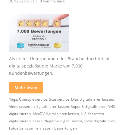
20.12.22 09:00
0 Kommentare
Als erstes Unternehmen der Branche durchbricht
digitalspezialist die Marke von 7.000
Kundenbewertungen.
Mehr lesen
Tags:
Überspielservice
,
Scanservice
,
Dias digitalisieren lassen
,
Videokassetten digitalisieren lassen
,
Super 8 digitalisieren
,
VHS
digitalisieren
,
MiniDV digitalisieren lassen
,
Hi8 Kassetten
digitalisieren lassen
,
Negative digitalisieren
,
Fotos digitalisieren
,
Fotoalben scannen lassen
,
Bewertungen