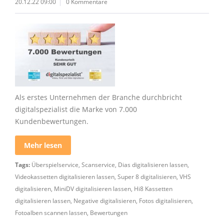
20.12.22 09:00
0 Kommentare
Als erstes Unternehmen der Branche durchbricht
digitalspezialist die Marke von 7.000
Kundenbewertungen.
Mehr lesen
Tags:
Überspielservice
,
Scanservice
,
Dias digitalisieren lassen
,
Videokassetten digitalisieren lassen
,
Super 8 digitalisieren
,
VHS
digitalisieren
,
MiniDV digitalisieren lassen
,
Hi8 Kassetten
digitalisieren lassen
,
Negative digitalisieren
,
Fotos digitalisieren
,
Fotoalben scannen lassen
,
Bewertungen