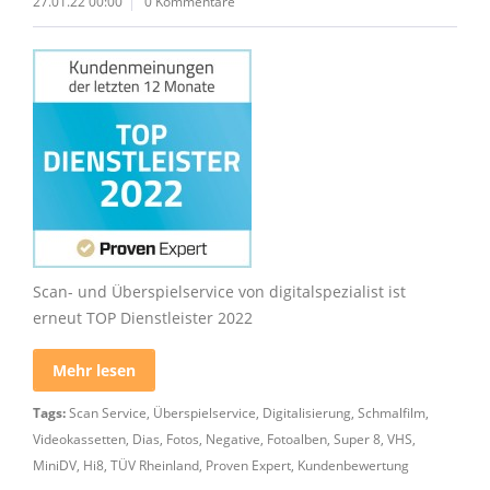
27.01.22 00:00
0 Kommentare
Scan- und Überspielservice von digitalspezialist ist
erneut TOP Dienstleister 2022
Mehr lesen
Tags:
Scan Service
,
Überspielservice
,
Digitalisierung
,
Schmalfilm
,
Videokassetten
,
Dias
,
Fotos
,
Negative
,
Fotoalben
,
Super 8
,
VHS
,
MiniDV
,
Hi8
,
TÜV Rheinland
,
Proven Expert
,
Kundenbewertung