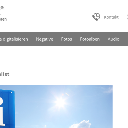
Kontakt
a digitalisieren
Negative
Fotos
Fotoalben
Audio
list