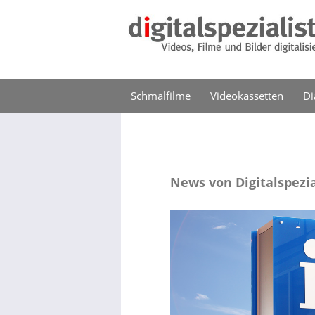
Schmalfilme
Videokassetten
Di
News von Digitalspezia