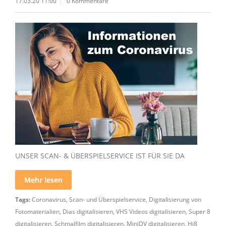
17.03.20 11:00
0 Kommentare
UNSER SCAN- & ÜBERSPIELSERVICE IST FÜR SIE DA
Mehr lesen
Tags:
Coronavirus
,
Scan- und Überspielservice
,
Digitalisierung von
Fotomaterialien
,
Dias digitalisieren
,
VHS Videos digitalisieren
,
Super 8
digitalisieren
,
Schmalfilm digitalisieren
,
MiniDV digitalisieren
,
Hi8