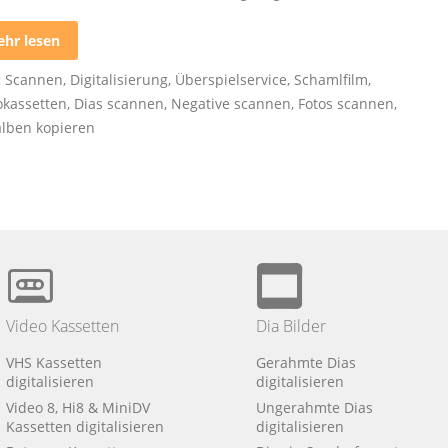
hr lesen
:
Scannen
,
Digitalisierung
,
Überspielservice
,
Schamlfilm
,
okassetten
,
Dias scannen
,
Negative scannen
,
Fotos scannen
,
alben kopieren
Video Kassetten
Dia Bilder
VHS Kassetten
Gerahmte Dias
digitalisieren
digitalisieren
Video 8, Hi8 & MiniDV
Ungerahmte Dias
Kassetten digitalisieren
digitalisieren