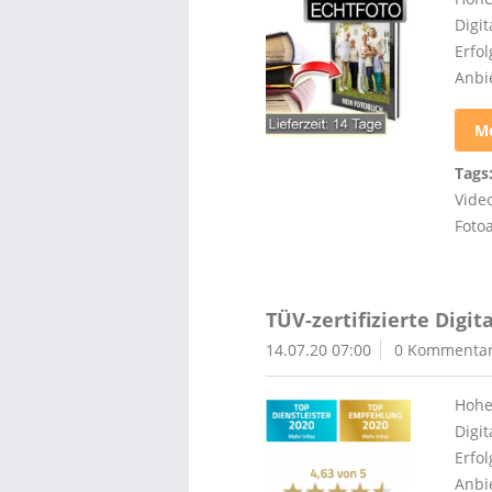
Digi
Erfo
Anbie
Me
Tags
Vide
Foto
TÜV-zertifizierte Digi
14.07.20 07:00
0 Kommenta
Hohe
Digi
Erfo
Anbie