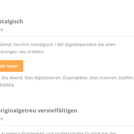
stalgisch
re
bend: herrlich nostalgisch / Mit Digitalspezialist die alten
nerungen neu erleben.
hr lesen
:
Dia Abend
,
Dias digitalisieren
,
Diaprojektor
,
Dias scannen
,
Diafilm
,
bilddia
iginalgetreu vervielfältigen
re
 Kundenzufriedenheit und professionelle Qualität bei der