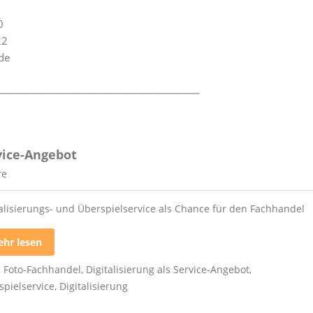
0
22
de
________________________________________________
rvice-Angebot
re
talisierungs- und Überspielservice als Chance für den Fachhandel
hr lesen
:
Foto-Fachhandel
,
Digitalisierung als Service-Angebot
,
spielservice
,
Digitalisierung