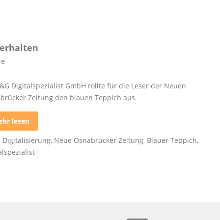
erhalten
re
&G Digitalspezialist GmbH rollte für die Leser der Neuen
brücker Zeitung den blauen Teppich aus.
hr lesen
:
Digitalisierung
,
Neue Osnabrücker Zeitung
,
Blauer Teppich
,
alspezialist