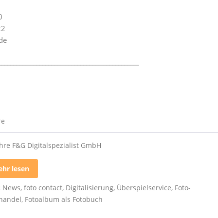
0
22
de
________________________________________________
re
ahre F&G Digitalspezialist GmbH
hr lesen
:
News
,
foto contact
,
Digitalisierung
,
Überspielservice
,
Foto-
handel
,
Fotoalbum als Fotobuch