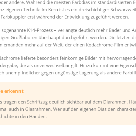
der andere. Während die meisten Farbdias im standardisierten E
z eigenen Technik: Im Kern ist es ein dreischichtiger Schwarzwei
Farbkuppler erst während der Entwicklung zugeführt werden.
sogenannte K14-Prozess – verlangte deutlich mehr Bäder und Arbe
gen Großlaboren überhaupt durchgeführt werden. Die letzten die
s niemanden mehr auf der Welt, der einen Kodachrome-Film entwi
dachrome lieferte besonders feinkörnige Bilder mit hervorragen
ergabe, die als unverwechselbar gilt. Hinzu kommt eine Eigenscha
lich unempfindlicher gegen ungünstige Lagerung als andere Farbfi
e erkennt
tragen den Schriftzug deutlich sichtbar auf dem Diarahmen. Häuf
 auch in Glasrahmen. Wer auf den eigenen Dias den charakteris
schichte in den Händen.