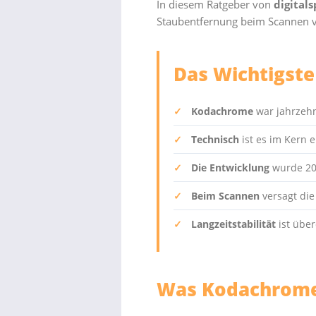
In diesem Ratgeber von
digitals
Staubentfernung beim Scannen ve
Das Wichtigste
✓
Kodachrome
war jahrzehnt
✓
Technisch
ist es im Kern 
✓
Die Entwicklung
wurde 201
✓
Beim Scannen
versagt die
✓
Langzeitstabilität
ist über
Was Kodachrome