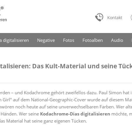
Kontakt
a digitalisieren
Negative
Fotos
Fotoalben
Audio
alisieren: Das Kult-Material und seine Tüc
werden – und Kodachrome gehört zweifellos dazu. Paul Simon hat
 Girl" auf dem National-Geographic-Cover wurde auf diesem M
wören noch heute auf seine unverwechselbaren Farben. Wer alte S
n Händen. Wer seine
Kodachrome-Dias digitalisieren
möchte, mu
s Material hat seine ganz eigenen Tücken.