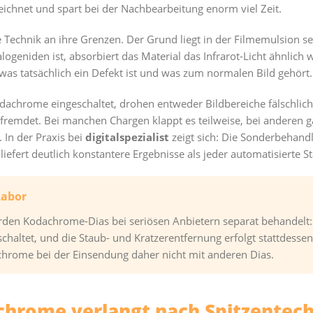
eichnet und spart bei der Nachbearbeitung enorm viel Zeit.
 Technik an ihre Grenzen. Der Grund liegt in der Filmemulsion 
ogeniden ist, absorbiert das Material das Infrarot-Licht ähnlich 
was tatsächlich ein Defekt ist und was zum normalen Bild gehört.
Kodachrome eingeschaltet, drohen entweder Bildbereiche fälschlic
fremdet. Bei manchen Chargen klappt es teilweise, bei anderen gar
. In der Praxis bei
digitalspezialist
zeigt sich: Die Sonderbehand
liefert deutlich konstantere Ergebnisse als jeder automatisierte S
Labor
en Kodachrome-Dias bei seriösen Anbietern separat behandelt: 
chaltet, und die Staub- und Kratzerentfernung erfolgt stattdesse
chrome bei der Einsendung daher nicht mit anderen Dias.
chrome verlangt nach Spitzentec