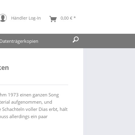
Händler Log-In
0,00 € *
Datenträgerkopien
ken
 ihm 1973 einen ganzen Song
aterial aufgenommen, und
chachteln voller Dias erbt, hält
ss allerdings ein paar