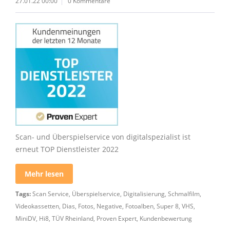
27.01.22 00:00
0 Kommentare
Scan- und Überspielservice von digitalspezialist ist
erneut TOP Dienstleister 2022
Mehr lesen
Tags:
Scan Service
,
Überspielservice
,
Digitalisierung
,
Schmalfilm
,
Videokassetten
,
Dias
,
Fotos
,
Negative
,
Fotoalben
,
Super 8
,
VHS
,
MiniDV
,
Hi8
,
TÜV Rheinland
,
Proven Expert
,
Kundenbewertung