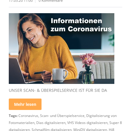
17.03.20 11:00
0 Kommentare
UNSER SCAN- & ÜBERSPIELSERVICE IST FÜR SIE DA
Mehr lesen
Tags:
Coronavirus
,
Scan- und Überspielservice
,
Digitalisierung von
Fotomaterialien
,
Dias digitalisieren
,
VHS Videos digitalisieren
,
Super 8
digitalisieren
,
Schmalfilm digitalisieren
,
MiniDV digitalisieren
,
Hi8