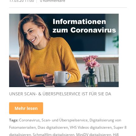
17.03.20 11:00
0 Kommentare
UNSER SCAN- & ÜBERSPIELSERVICE IST FÜR SIE DA
Mehr lesen
Tags:
Coronavirus
,
Scan- und Überspielservice
,
Digitalisierung von
Fotomaterialien
,
Dias digitalisieren
,
VHS Videos digitalisieren
,
Super 8
digitalisieren
,
Schmalfilm digitalisieren
,
MiniDV digitalisieren
,
Hi8