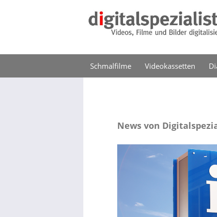
Schmalfilme
Videokassetten
Di
News von Digitalspezia