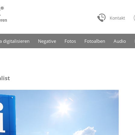
Kontakt
a digitalisieren
Negative
Fotos
Fotoalben
Audio
list