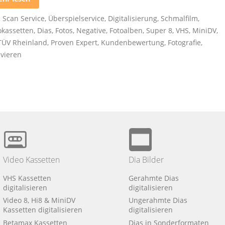
:
Scan Service
,
Überspielservice
,
Digitalisierung
,
Schmalfilm
,
okassetten
,
Dias
,
Fotos
,
Negative
,
Fotoalben
,
Super 8
,
VHS
,
MiniDV
,
TÜV Rheinland
,
Proven Expert
,
Kundenbewertung
,
Fotografie
,
ivieren
Video Kassetten
Dia Bilder
VHS Kassetten
Gerahmte Dias
digitalisieren
digitalisieren
Video 8, Hi8 & MiniDV
Ungerahmte Dias
Kassetten digitalisieren
digitalisieren
Betamax Kassetten
Dias in Sonderformaten